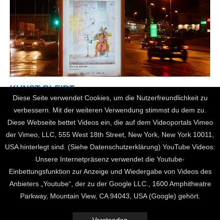
KUNST BLEIBT.
Diese Seite verwendet Cookies, um die Nutzerfreundlichkeit zu
Die Innenstadt von Kaiserslautern wird zum Ausstellungsraum:
verbessern. Mit der weiteren Verwendung stimmst du dem zu.
Fünfzig einzigartige Plakate, die Motive von mehr als 100
Diese Webseite bettet Videos ein, die auf dem Videoportals Vimeo
Künstlerinnen und Künstler aus der Region zeigen, werden ab
der Vimeo, LLC, 555 West 18th Street, New York, New York 10011,
morgen auf den Flächen des ...
USA hinterlegt sind. (Siehe Datenschutzerklärung) YouTube Videos:
Unsere Internetpräsenz verwendet die Youtube-
Weiterlesen …
Einbettungsfunktion zur Anzeige und Wiedergabe von Videos des
Anbieters „Youtube“, der zu der Google LLC., 1600 Amphitheatre
Parkway, Mountain View, CA 94043, USA (Google) gehört.