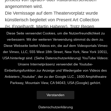
angenommen wird.
Die Vernissage auf dem Theatervorplatz wurde
künstlerisch begleitet von Present Art Collection
(H. Engelhardt, Martin Haberer). Trotz Regen
kamen Besucher und es gab wieder regen
Diese Seite verwendet Cookies, um die Nutzerfreundlichkeit zu
Austausch über Kunst, begleitet von Musik und
verbessern. Mit der weiteren Verwendung stimmst du dem zu.
Diese Webseite bettet Videos ein, die auf dem Videoportals Vimeo
Cremant …
der Vimeo, LLC, 555 West 18th Street, New York, New York 10011,
Germersheim in der Planung/2026
USA hinterlegt sind. (Siehe Datenschutzerklärung) YouTube Videos:
Unsere Internetpräsenz verwendet die Youtube-
Einbettungsfunktion zur Anzeige und Wiedergabe von Videos des
Beitragsnavigation
←
zurück
Anbieters „Youtube“, der zu der Google LLC., 1600 Amphitheatre
Parkway, Mountain View, CA 94043, USA (Google) gehört.
IMPRESSUM
DATENSCHUTZ
Verstanden
© 2026 Pfälzische Sezession
Datenschutzerklärung